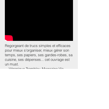
Regorgeant de trucs simples et efficaces
pour mieux s'organiser, mieux gérer son
temps, ses papiers, ses gardes-robes, sa
cuisine, ses dépenses... cet ouvrage est
un must.
Véronique Tremblay, Magazine Vie-
Santé
Votre livre m'aide énormément à
m'organiser; c'est simple et facile!
D. St-
Louis
Organise-moi ça! est un must. Quiconque
a besoin d'un coup de pouce pour mettre
de l'ordre dans sa vie, comme dans sa