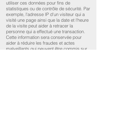
utiliser ces données pour fins de
statistiques ou de contrôle de sécurité. Par
exemple, l'adresse IP d'un visiteur qui a
visité une page ainsi que la date et l'heure
de la visite peut aider à retracer la
personne qui a effectué une transaction.
Cette information sera conservée pour
aider à réduire les fraudes et actes
malveillants qui peuvent être commis sur
les sites Internet.
Emotions360 et ses représentants se
réservent le droit de modifier le présent
document sans préavis. Si des
changements devaient affecter la façon
dont Emotions360 gère vos informations
personnelles, vous en serez informé au
moins dix (10) jours avant l'entrée en
vigueur de tels changements ou au mieux.
Vous pourriez alors demander que vos
données personnelles soient retirées de
notre base de données.
Vous pouvez nous contacter via la page «
Contact » de notre site.