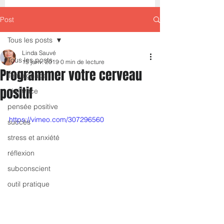
Post
Tous les posts
Linda Sauvé
Tous les posts
15 janv. 2019
0 min de lecture
Programmer votre cerveau
Témoignage
positif
résilience
pensée positive
https://vimeo.com/307296560
succès
stress et anxiété
réflexion
subconscient
outil pratique